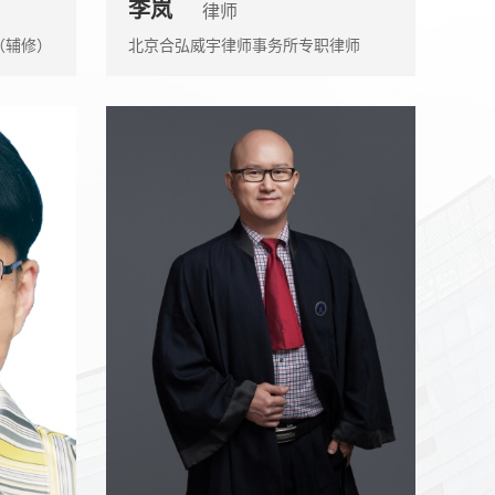
李岚
律师
（辅修）
北京合弘威宇律师事务所专职律师
士在读
.