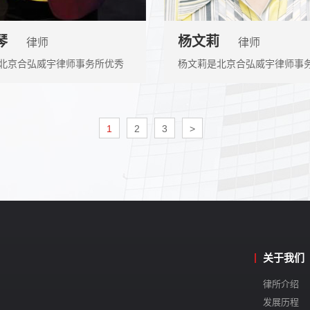
琴
杨文莉
律师
律师
 北京合弘威宇律师事务所优秀
杨文莉是北京合弘威宇律师事
律师，西南政法大学民商法研究
人，毕业于中国人民大学法律
专业，获法学学士学位。
1
2
3
>
关于我们
律所介绍
发展历程