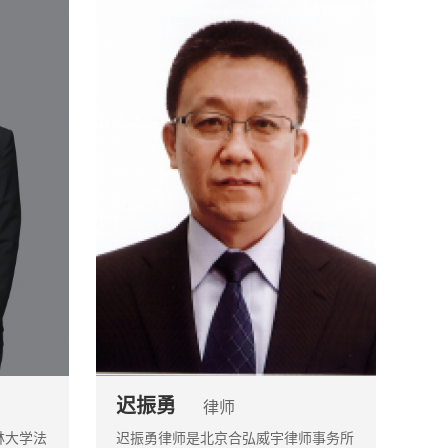
迟振勇
律师
林大学法
迟振勇律师是北京合弘威宇律师事务所