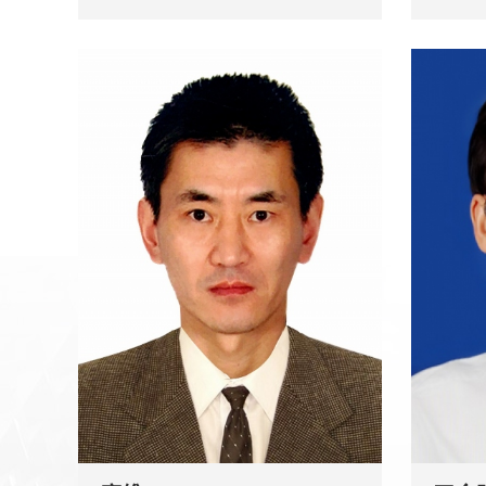
硕士
师，上
旺西大