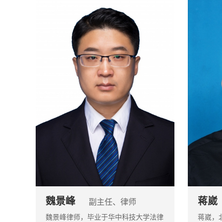
魏景峰
蒋崴
副主任、律师
魏景峰律师，毕业于华中科技大学法律
蒋崴，