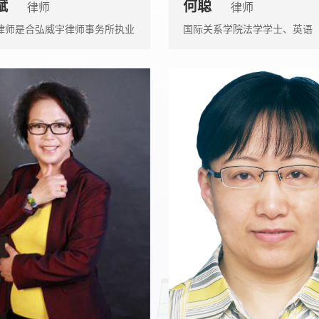
赋
何聪
律师
律师
律师是合弘威宇律师事务所执业
国际关系学院法学学士、英语
擅长公司收购和兼并、企业重组
学士 中国人民大学民商法学硕
国有企业改革、投资融资、公...
英语专业八级、人社部翻译职..