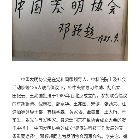
中国发明协会是在党和国家领导人、中科院院士及社会
活动家等135人联合倡议下，经中央领导习仲勋、胡启立、
田纪云、王兆国批准于1985年在北京成立的。参加联合倡议
的有胡锦涛、倪志福、邹家华、王兆国、宋健、张劲夫、汪
道涵等领导干部，有钱学森、黄家驷、金善宝、王大珩、严
东生、张光斗等发明家。聂荣臻同志在致协会成立大会的贺
电中指出，中国发明协会的成立“是促进科技工作发展的又一
条重要途径”。邓颖超同志为发明协会题写会名。李先念、姚